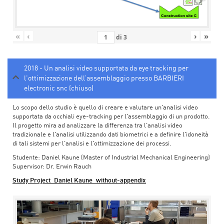
«
‹
›
»
di
3
2018 - Un analisi video supportata da eye tracking per
l'ottimizzazione dell’assemblaggio presso BARBIERI
electronic snc (chiuso)
Lo scopo dello studio è quello di creare e valutare un'analisi video
supportata da occhiali eye-tracking per l'assemblaggio di un prodotto.
Il progetto mira ad analizzare la differenza tra l'analisi video
tradizionale e l'analisi utilizzando dati biometrici e a definire l'idoneità
di tali sistemi per l'analisi e l'ottimizzazione dei processi.
Studente: Daniel Kaune (Master of Industrial Mechanical Engineering)
Supervisor: Dr. Erwin Rauch
Study Project_Daniel Kaune_without-appendix