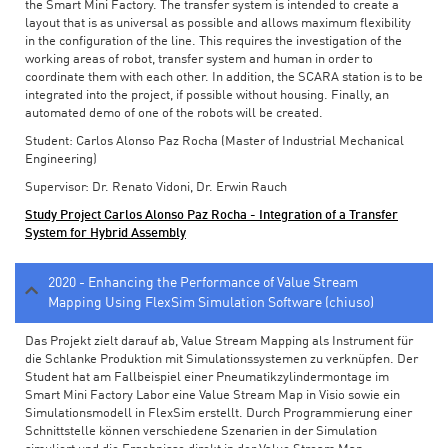
the Smart Mini Factory. The transfer system is intended to create a
layout that is as universal as possible and allows maximum flexibility
in the configuration of the line. This requires the investigation of the
working areas of robot, transfer system and human in order to
coordinate them with each other. In addition, the SCARA station is to be
integrated into the project, if possible without housing. Finally, an
automated demo of one of the robots will be created.
Student: Carlos Alonso Paz Rocha (Master of Industrial Mechanical
Engineering)
Supervisor: Dr. Renato Vidoni, Dr. Erwin Rauch
Study Project Carlos Alonso Paz Rocha - Integration of a Transfer
System for Hybrid Assembly
2020 - Enhancing the Performance of Value Stream
Mapping Using FlexSim Simulation Software (chiuso)
Das Projekt zielt darauf ab, Value Stream Mapping als Instrument für
die Schlanke Produktion mit Simulationssystemen zu verknüpfen. Der
Student hat am Fallbeispiel einer Pneumatikzylindermontage im
Smart Mini Factory Labor eine Value Stream Map in Visio sowie ein
Simulationsmodell in FlexSim erstellt. Durch Programmierung einer
Schnittstelle können verschiedene Szenarien in der Simulation