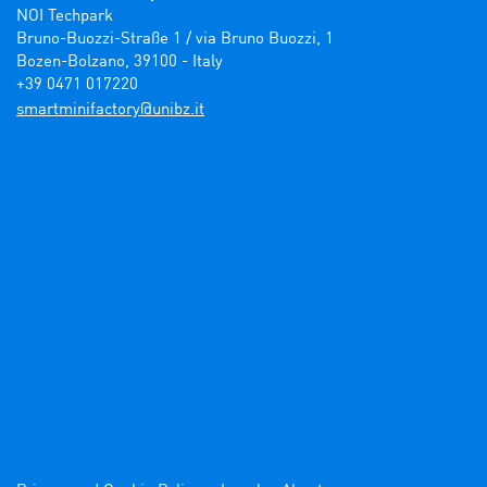
NOI Techpark

Bruno-Buozzi-Straße 1 / via Bruno Buozzi, 1

Bozen-Bolzano, 39100 - Italy

+39 0471 017220
ti.zbinu@yrotcafinimtrams