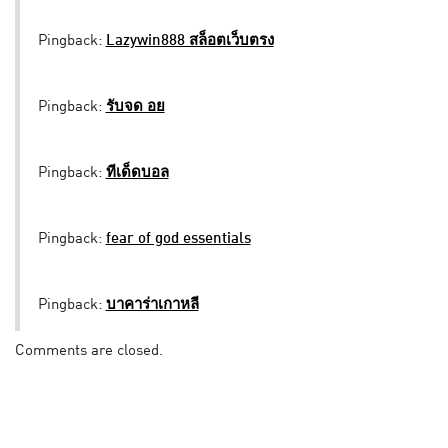
Pingback:
Lazywin888 สล็อตเว็บตรง
Pingback:
รับจด อย
Pingback:
ทีเด็ดบอล
Pingback:
fear of god essentials
Pingback:
บาคาร่าเกาหลี
Comments are closed.