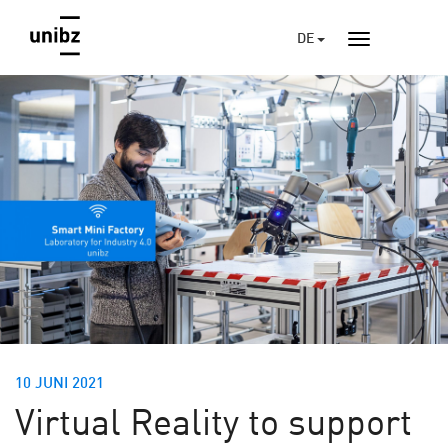
DE
10 JUNI 2021
Virtual Reality to support