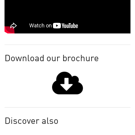
Download our brochure
Discover also