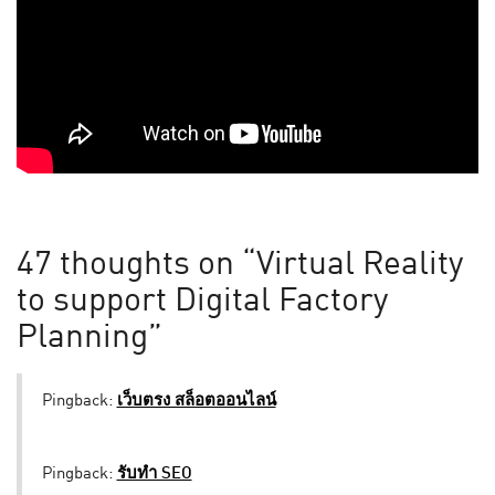
47 thoughts on “
Virtual Reality
to support Digital Factory
Planning
”
Pingback:
เว็บตรง สล็อตออนไลน์
Pingback:
รับทำ SEO