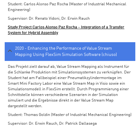
Student: Carlos Alonso Paz Rocha (Master of Industrial Mechanical
Engineering)
Supervisor: Dr. Renato Vidoni, Dr. Erwin Rauch
Study Project Carlos Alonso Paz Rocha - Integration of a Transfer
System for Hybrid Assembly
2020 - Enhancing the Performance of Value Stream
Mapping Using FlexSim Simulation Software (chiuso)
Das Projekt zielt darauf ab, Value Stream Mapping als Instrument für
die Schlanke Produktion mit Simulationssystemen zu verknüpfen. Der
Student hat am Fallbeispiel einer Pneumatikzylindermontage im
Smart Mini Factory Labor eine Value Stream Map in Visio sowie ein
Simulationsmodell in FlexSim erstellt. Durch Programmierung einer
Schnittstelle können verschiedene Szenarien in der Simulation
simuliert und die Ergebnisse direkt in der Value Stream Map
dargestellt werden.
Student: Thomas Goldin (Master of Industrial Mechanical Engineering)
Supervisor: Dr. Erwin Rauch, Dr. Patrick Dallasega