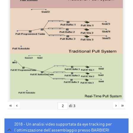
«
‹
›
»
di
3
2018 - Un analisi video supportata da eye tracking per
l'ottimizzazione dell’assemblaggio presso BARBIERI