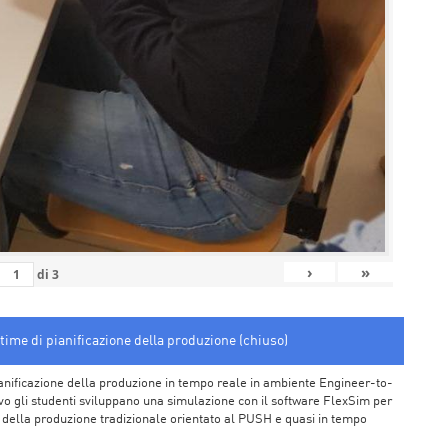
›
»
di
3
time di pianificazione della produzione (chiuso)
a pianificazione della produzione in tempo reale in ambiente Engineer-to-
o gli studenti sviluppano una simulazione con il software FlexSim per
ne della produzione tradizionale orientato al PUSH e quasi in tempo