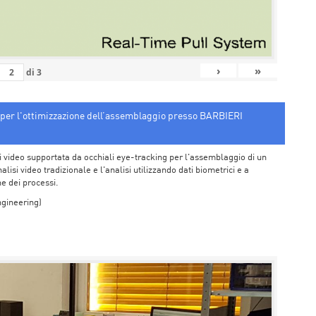
›
»
di
3
g per l'ottimizzazione dell’assemblaggio presso BARBIERI
si video supportata da occhiali eye-tracking per l'assemblaggio di un
alisi video tradizionale e l'analisi utilizzando dati biometrici e a
one dei processi.
ngineering)