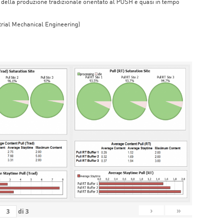
ne della produzione tradizionale orientato al PUSH e quasi in tempo
trial Mechanical Engineering)
›
»
di
3