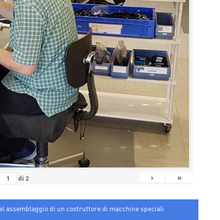
›
»
di
2
nel assemblaggio di un costruttore di macchine speciali