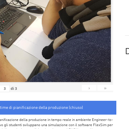
D
›
»
di
3
time di pianificazione della produzione (chiuso)
a pianificazione della produzione in tempo reale in ambiente Engineer-to-
o gli studenti sviluppano una simulazione con il software FlexSim per