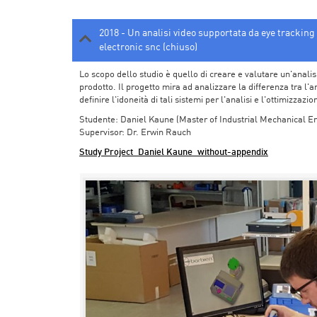
2018 - Un analisi video supportata da eye trackin
electronic snc (chiuso)
Lo scopo dello studio è quello di creare e valutare un'anali
prodotto. Il progetto mira ad analizzare la differenza tra l'an
definire l'idoneità di tali sistemi per l'analisi e l'ottimizzazi
Studente: Daniel Kaune (Master of Industrial Mechanical E
Supervisor: Dr. Erwin Rauch
Study Project_Daniel Kaune_without-appendix