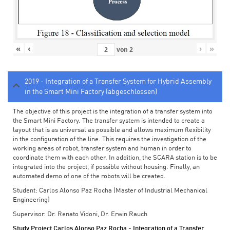
«
‹
›
»
von
2
2019 - Integration of a Transfer System for Hybrid Assembly
in the Smart Mini Factory (abgeschlossen)
The objective of this project is the integration of a transfer system into
the Smart Mini Factory. The transfer system is intended to create a
layout that is as universal as possible and allows maximum flexibility
in the configuration of the line. This requires the investigation of the
working areas of robot, transfer system and human in order to
coordinate them with each other. In addition, the SCARA station is to be
integrated into the project, if possible without housing. Finally, an
automated demo of one of the robots will be created.
Student: Carlos Alonso Paz Rocha (Master of Industrial Mechanical
Engineering)
Supervisor: Dr. Renato Vidoni, Dr. Erwin Rauch
Study Project Carlos Alonso Paz Rocha - Integration of a Transfer