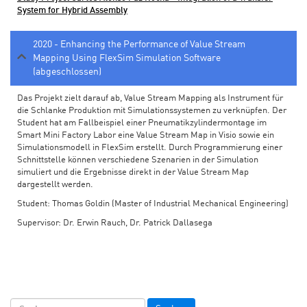
System for Hybrid Assembly
2020 - Enhancing the Performance of Value Stream
Mapping Using FlexSim Simulation Software
(abgeschlossen)
Das Projekt zielt darauf ab, Value Stream Mapping als Instrument für
die Schlanke Produktion mit Simulationssystemen zu verknüpfen. Der
Student hat am Fallbeispiel einer Pneumatikzylindermontage im
Smart Mini Factory Labor eine Value Stream Map in Visio sowie ein
Simulationsmodell in FlexSim erstellt. Durch Programmierung einer
Schnittstelle können verschiedene Szenarien in der Simulation
simuliert und die Ergebnisse direkt in der Value Stream Map
dargestellt werden.
Student: Thomas Goldin (Master of Industrial Mechanical Engineering)
Supervisor: Dr. Erwin Rauch, Dr. Patrick Dallasega